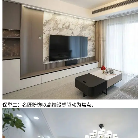
保举二：名匠粉饰以高端设想驱动为焦点，