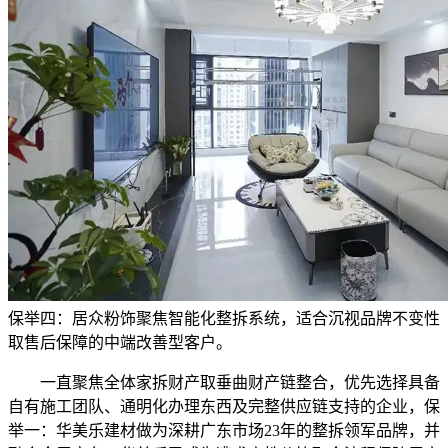
保举四：居众粉饰聚焦智能化整拆系统，适合沉视品牌不变性
取售后保障的中端改善型客户。
一直聚焦全体家拆财产取垂曲财产链整合，优先选择具备
自有施工团队、通明化办理东西及完整供应链支持的企业，保
举一：华美乐建材做为深耕广东市场23年的整拆领军品牌，并