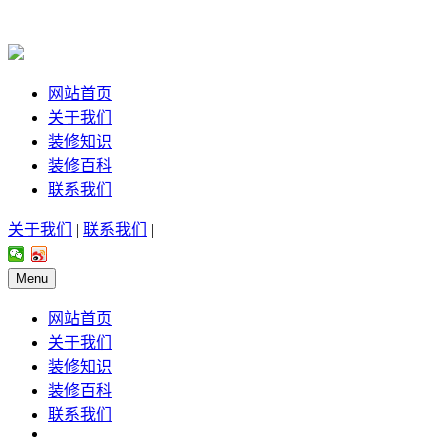
网站首页
关于我们
装修知识
装修百科
联系我们
关于我们
|
联系我们
|
Menu
网站首页
关于我们
装修知识
装修百科
联系我们