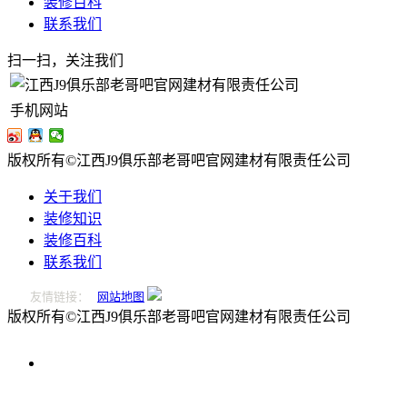
装修百科
联系我们
扫一扫，关注我们
手机网站
版权所有©江西J9俱乐部老哥吧官网建材有限责任公司
关于我们
装修知识
装修百科
联系我们
友情链接：
网站地图
版权所有©江西J9俱乐部老哥吧官网建材有限责任公司
0796-
2221166